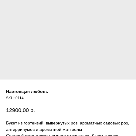
Настоящая любовь
SKU:
0114
12900,00
р.
Букет из гортензий, вывернутых роз, ароматных садовых роз,
антирринумов и ароматной маттиолы
Состав букета может немного отличаться. К нам в салон