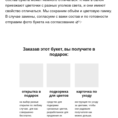
приезжают цветочки с разных уголков света, и они имеют
свойство отличаться. Мы сохраним объём и цветовую гамму.
В случае замены, согласуем с вами состав и по готовности
отправим фото букета на согласование 🌿✨
Заказав этот букет, вы получите в
подарок:
открытка в
подкормка
карточка по
подарок
для цветов
уходу
на выбор разные
средство для
инструкция по уходу
открытки по любому
подкормки
за цветами, чтобы
случаю. для вас
срезанных цветов,
они радовали
совершенно
разработанное для
получателя как
бесплатно.
продления их
можно дольше.