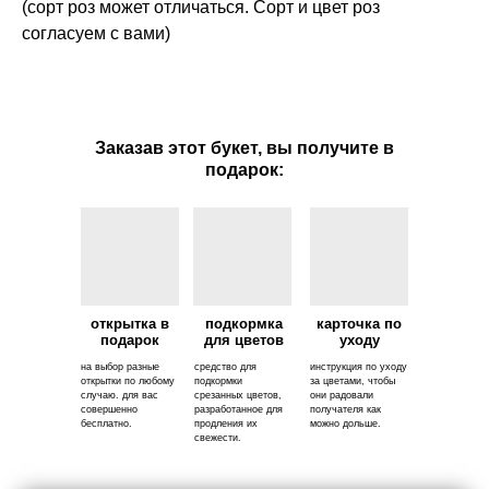
(сорт роз может отличаться. Сорт и цвет роз
согласуем с вами)
Заказав этот букет, вы получите в
подарок:
открытка в
подкормка
карточка по
подарок
для цветов
уходу
на выбор разные
средство для
инструкция по уходу
открытки по любому
подкормки
за цветами, чтобы
случаю. для вас
срезанных цветов,
они радовали
совершенно
разработанное для
получателя как
бесплатно.
продления их
можно дольше.
свежести.