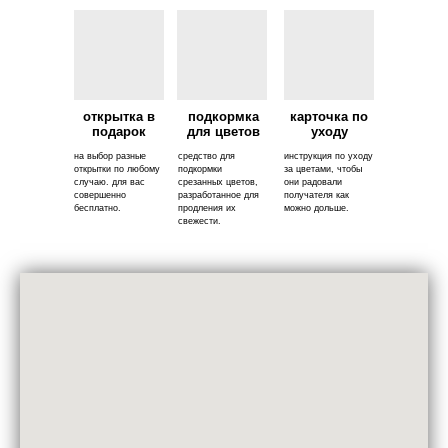
открытка в
подкормка
карточка по
подарок
для цветов
уходу
на выбор разные
средство для
инструкция по уходу
открытки по любому
подкормки
за цветами, чтобы
случаю. для вас
срезанных цветов,
они радовали
совершенно
разработанное для
получателя как
бесплатно.
продления их
можно дольше.
свежести.