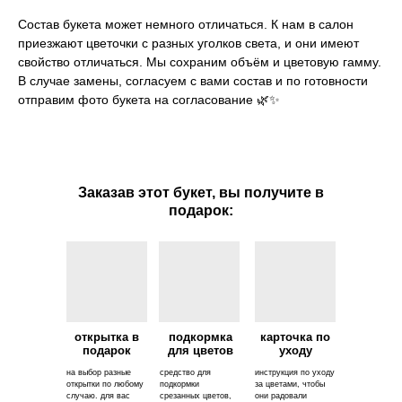
Состав букета может немного отличаться. К нам в салон
приезжают цветочки с разных уголков света, и они имеют
свойство отличаться. Мы сохраним объём и цветовую гамму.
В случае замены, согласуем с вами состав и по готовности
отправим фото букета на согласование 🌿✨
Заказав этот букет, вы получите в
подарок:
открытка в
подкормка
карточка по
подарок
для цветов
уходу
на выбор разные
средство для
инструкция по уходу
открытки по любому
подкормки
за цветами, чтобы
случаю. для вас
срезанных цветов,
они радовали