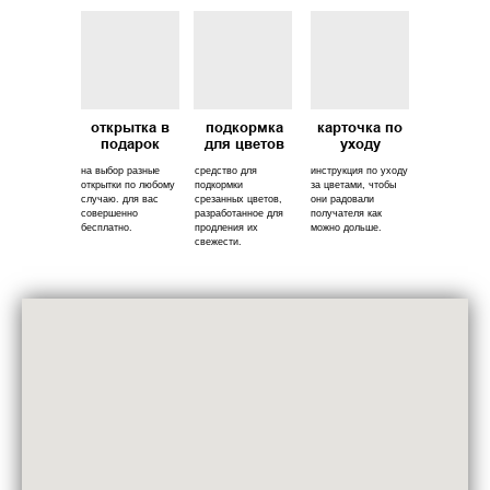
открытка в
подкормка
карточка по
подарок
для цветов
уходу
на выбор разные
средство для
инструкция по уходу
открытки по любому
подкормки
за цветами, чтобы
случаю. для вас
срезанных цветов,
они радовали
совершенно
разработанное для
получателя как
бесплатно.
продления их
можно дольше.
свежести.