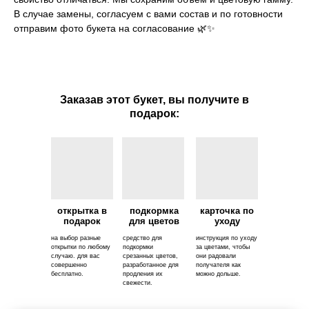
В случае замены, согласуем с вами состав и по готовности
отправим фото букета на согласование 🌿✨
Заказав этот букет, вы получите в
подарок:
открытка в
подкормка
карточка по
подарок
для цветов
уходу
на выбор разные
средство для
инструкция по уходу
открытки по любому
подкормки
за цветами, чтобы
случаю. для вас
срезанных цветов,
они радовали
совершенно
разработанное для
получателя как
бесплатно.
продления их
можно дольше.
свежести.