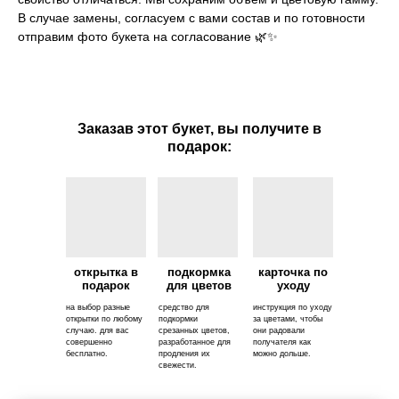
В случае замены, согласуем с вами состав и по готовности
отправим фото букета на согласование 🌿✨
Заказав этот букет, вы получите в
подарок:
открытка в
подкормка
карточка по
подарок
для цветов
уходу
на выбор разные
средство для
инструкция по уходу
открытки по любому
подкормки
за цветами, чтобы
случаю. для вас
срезанных цветов,
они радовали
совершенно
разработанное для
получателя как
бесплатно.
продления их
можно дольше.
свежести.